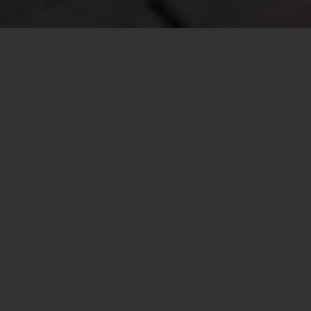
Meedenken over uniek
concept
Door Dr2 Events & Campaigns zijn wij
gevraagd mee te denken over een concept
voor de opening van de nieuwe locatie waar
Coca-Cola Nederland naartoe verhuist in
Rotterdam. Ook was er de wens om te gaan
werken met Urban artists. Dit zijn Free-style
artiesten die indrukwekkende skills uithalen
door te springen, fietsen, voetballen en
klauteren.
Brandcode is nauw betrokken
geweest in de uitvoering.