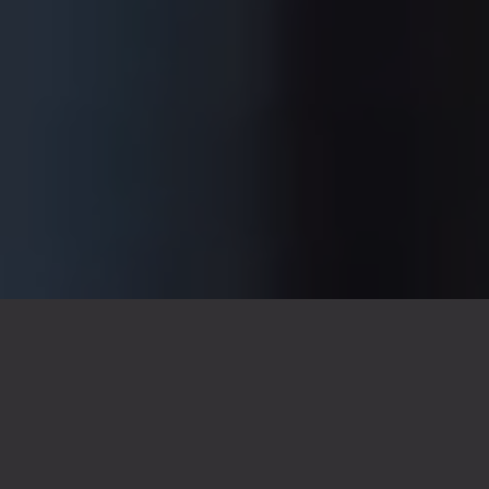
Van uitnodiging tot
aftermovie
In 2030 móet de Rijksoverheid als organisatie
100% circulair opereren. Alles moet dan te